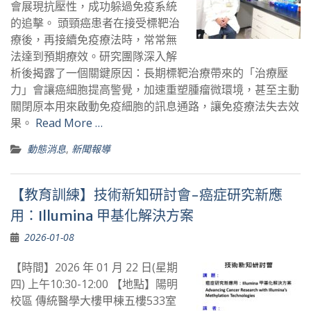
會展現抗壓性，成功躲過免疫系統
的追擊。 頭頸癌患者在接受標靶治
療後，再接續免疫療法時，常常無
法達到預期療效。研究團隊深入解
析後揭露了一個關鍵原因：長期標靶治療帶來的「治療壓
力」會讓癌細胞提高警覺，加速重塑腫瘤微環境，甚至主動
關閉原本用來啟動免疫細胞的訊息通路，讓免疫療法失去效
果。
Read More …
動態消息
,
新聞報導
【教育訓練】技術新知研討會-癌症研究新應
用：Illumina 甲基化解決方案
2026-01-08
【時間】2026 年 01 月 22 日(星期
四) 上午10:30-12:00 【地點】陽明
校區 傳統醫學大樓甲棟五樓533室