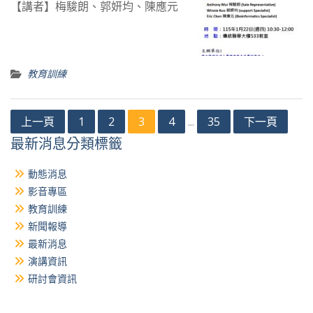
【講者】梅駿朗、郭妍均、陳應元
教育訓練
文
上一頁
1
2
3
4
35
下一頁
...
章
最新消息分類標籤
分
動態消息
頁
影音專區
教育訓練
新聞報導
最新消息
演講資訊
研討會資訊