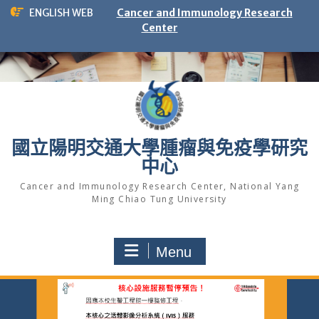
Skip
ENGLISH WEB
Cancer and Immunology Research
to
Center
content
國立陽明交通大學腫瘤與免疫學研究
中心
Cancer and Immunology Research Center, National Yang
Ming Chiao Tung University
Menu