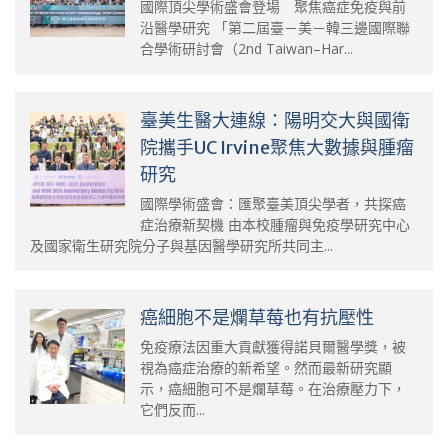
國際頂尖學術盛會登場 聚焦癌症免疫與前
沿醫學研究 「第二屆臺－美－韓三邊國際聯
合學術研討會（2nd Taiwan–Har...
臺美生醫大連線：陽明交大與國衛
院攜手UC Irvine聚焦大數據與腫瘤
研究
國際學術盛會：匯聚臺美頂尖學者，共探癌
症治療新契機 由本校腫瘤與免疫學研究中心
及國家衛生研究院分子與基因醫學研究所共同主...
癌細胞不是爛草莓也有抗壓性
免疫療法因重大貢獻獲得諾貝爾醫學獎，被
視為癌症治療的新希望。然而最新研究顯
示，癌細胞可不是爛草莓。在治療壓力下，
它們反而...