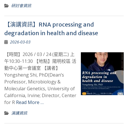
研討會資訊
【演講資訊】RNA processing and
degradation in health and disease
2026-03-03
【時間】2026 / 03 / 24 (星期二) 上
午10:30-11:30 【地點】陽明校區 活
動中心第一會議室 【講者】
Yongsheng Shi, PhD(Dean’s
Professor, Microbiology &
Molecular Genetics, University of
California, Irvine; Director, Center
for R
Read More …
演講資訊