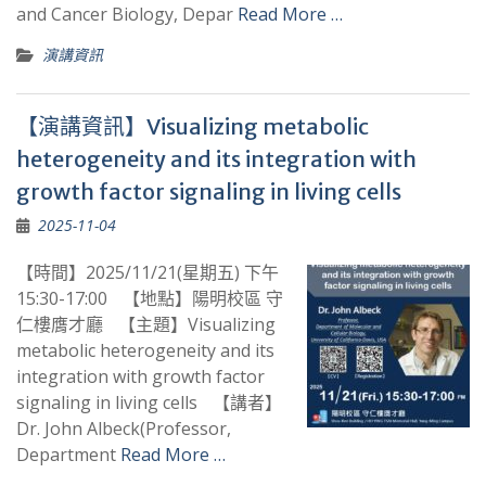
and Cancer Biology, Depar
Read More …
演講資訊
【演講資訊】Visualizing metabolic
heterogeneity and its integration with
growth factor signaling in living cells
2025-11-04
【時間】2025/11/21(星期五) 下午
15:30-17:00 【地點】陽明校區 守
仁樓膺才廳 【主題】Visualizing
metabolic heterogeneity and its
integration with growth factor
signaling in living cells 【講者】
Dr. John Albeck(Professor,
Department
Read More …