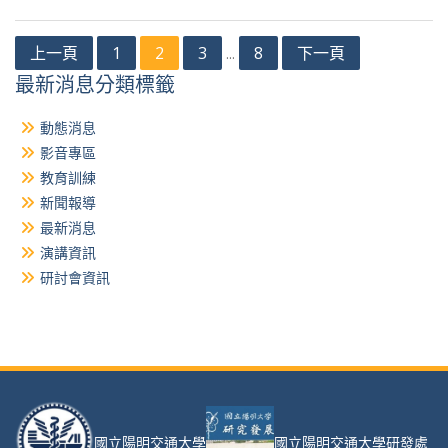
文
上一頁
1
2
3
8
下一頁
...
章
最新消息分類標籤
分
動態消息
頁
影音專區
教育訓練
新聞報導
最新消息
演講資訊
研討會資訊
國立陽明交通大學
國立陽明交通大學研發處