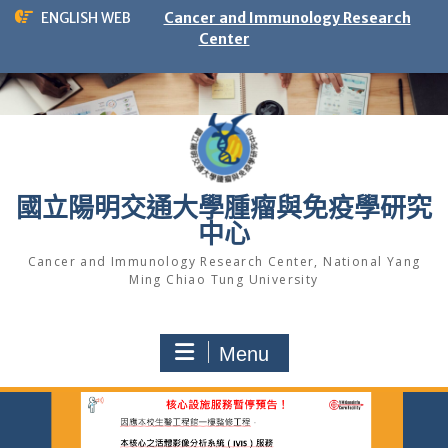
Skip
ENGLISH WEB
Cancer and Immunology Research
to
Center
content
國立陽明交通大學腫瘤與免疫學研究
中心
Cancer and Immunology Research Center, National Yang
Ming Chiao Tung University
Menu