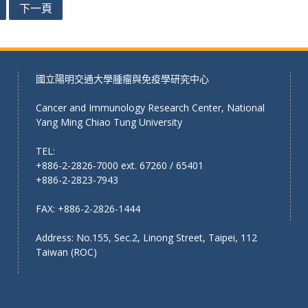
下一頁
國立陽明交通大學腫瘤與免疫學研究中心
Cancer and Immunology Research Center, National
Yang Ming Chiao Tung University
TEL:
+886-2-2826-7000 ext. 67260 / 65401
+886-2-2823-7943
FAX: +886-2-2826-1444
Address: No.155, Sec.2, Linong Street, Taipei, 112
Taiwan (ROC)