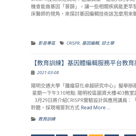
機會能做基因「普篩」，讓一些相關疾病能更早
床醫師的視角，來探討基因編輯技術該怎麼用來
影音專區
CRISPR
,
基因編輯
,
邱士華
【教育訓練】基因體編輯服務平台教育
2021-03-08
陽明交通大學「腫瘤惡化卓越研究中心」擬舉辦兩場基
星期一下午3:10地點: 陽明校區圖資大樓403教
3月29日將介紹CRISPR實驗設計與應用講
聆聽，採現場簽到方式
Read More …
教育訓練