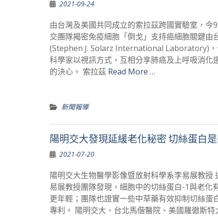
2021-09-24
由台灣及美國共同成立的索拉茲跨國實驗室，今9
交團隊揭密免疫細胞「倒戈」支持癌細胞關鍵由
(Stephen J. Solarz International 
科學家以視訊方式，互相分享肺癌及上呼吸消化
的決心。 索拉茲
Read More …
新聞報導
陽明交大發現延緩老化秘密 切絲蛋白是
2021-07-20
陽明交大生物醫學影像暨放射科學系李易展教授 
易展教授團隊發現，細胞中的切絲蛋白-1與老化
更年輕；團隊也證實一些中草藥有效抑制切絲蛋白
專利。 陽明交大、台北馬偕醫院、美國羅徹斯特