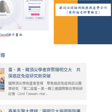
報導
臺、美、韓頂尖學者齊聚陽明交大 共
探癌症免疫研究新突破
國際頂尖學術盛會登場 聚焦癌症免疫與前沿醫
學研究 「第二屆臺－美－韓三邊國際聯合學術研
討會（2nd Taiwan–Har...
臺美生醫大連線：陽明交大與國衛院攜