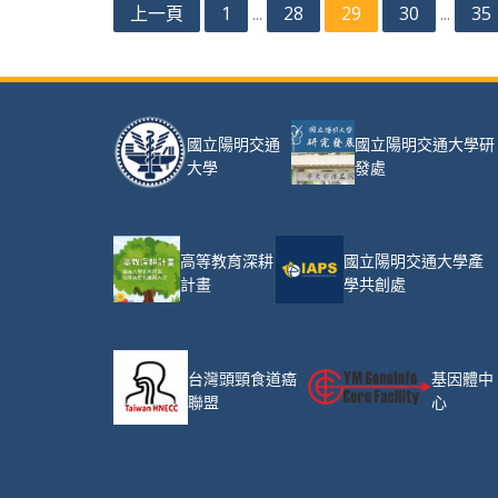
文
上一頁
1
28
29
30
35
...
...
章
分
頁
國立陽明交通大學研
國立陽明交通
發處
大學
高等教育深耕
國立陽明交通大學產
計畫
學共創處
台灣頭頸食道癌
基因體中
聯盟
心