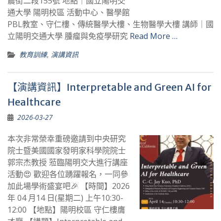
農街二段155號 地點｜國立陽明交
通大學 陽明校區 活動中心、醫學館
PBL教室、守仁樓、傳統醫學大樓、生物醫學大樓 講師｜國
立陽明交通大學 腫瘤與免疫學研究
Read More …
教育訓練
,
演講資訊
【演講資訊】Interpretable and Green AI for
Healthcare
2026-03-27
本次非常榮幸重磅邀請到中央研究
院士暨美國國家發明家科學院院士
郭宗杰教授 蒞臨陽明交大進行講座
活動😍 歡迎各位踴躍報名，一同參
加此場學術盛宴吧🎉 【時間】2026
年 04 月14 日(星期二) 上午10:30-
12:00 【地點】陽明校區 守仁樓膺