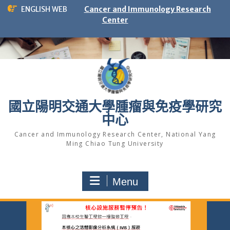
Skip
ENGLISH WEB
Cancer and Immunology Research
to
Center
content
國立陽明交通大學腫瘤與免疫學研究
中心
Cancer and Immunology Research Center, National Yang
Ming Chiao Tung University
Menu