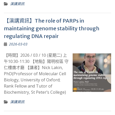
演講資訊
【演講資訊】The role of PARPs in
maintaining genome stability through
regulating DNA repair
2026-03-03
【時間】2026 / 03 / 10 (星期二) 上
午10:30-11:30 【地點】陽明校區 守
仁樓膺才廳 【講者】Nick Lakin,
PhD(Professor of Molecular Cell
Biology, University of Oxford;
Rank Fellow and Tutor of
Biochemistry, St Peter’s College)
演講資訊