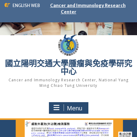
Skip
ENGLISH WEB
Cancer and Immunology Research
to
Center
content
國立陽明交通大學腫瘤與免疫學研究
中心
Cancer and Immunology Research Center, National Yang
Ming Chiao Tung University
Menu