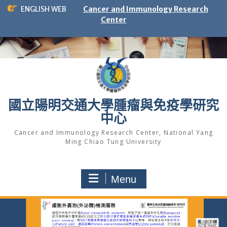
Skip
ENGLISH WEB
Cancer and Immunology Research
to
Center
content
國立陽明交通大學腫瘤與免疫學研究
中心
Cancer and Immunology Research Center, National Yang
Ming Chiao Tung University
Menu