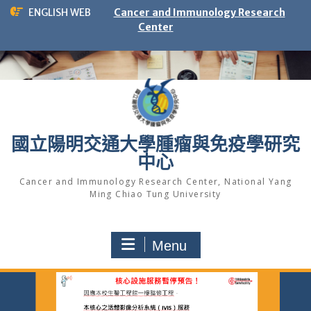
Skip
ENGLISH WEB
Cancer and Immunology Research
to
Center
content
國立陽明交通大學腫瘤與免疫學研究
中心
Cancer and Immunology Research Center, National Yang
Ming Chiao Tung University
Menu