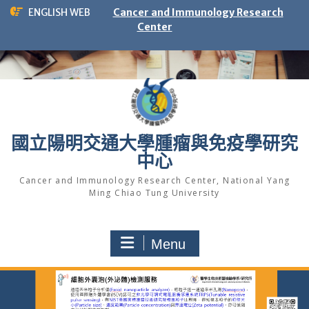
Skip
ENGLISH WEB
Cancer and Immunology Research
to
Center
content
國立陽明交通大學腫瘤與免疫學研究
中心
Cancer and Immunology Research Center, National Yang
Ming Chiao Tung University
Menu