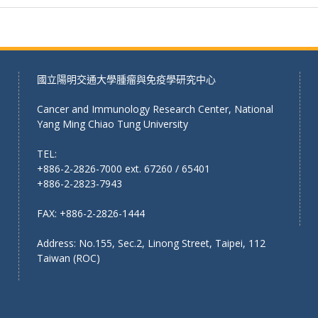
國立陽明交通大學腫瘤與免疫學研究中心
Cancer and Immunology Research Center, National
Yang Ming Chiao Tung University
TEL:
+886-2-2826-7000 ext. 67260 / 65401
+886-2-2823-7943
FAX: +886-2-2826-1444
Address: No.155, Sec.2, Linong Street, Taipei, 112
Taiwan (ROC)