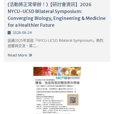
(活動將正常舉辦！)【研討會資訊】2026
NYCU-UCSD Bilateral Symposium:
Converging Biology, Engineering & Medicine
for a Healthier Future
2026-06-24
延續2025年首屆「NYCU-UCSD Bilateral Symposium」熱烈
迴響與交流，第二...
Read More