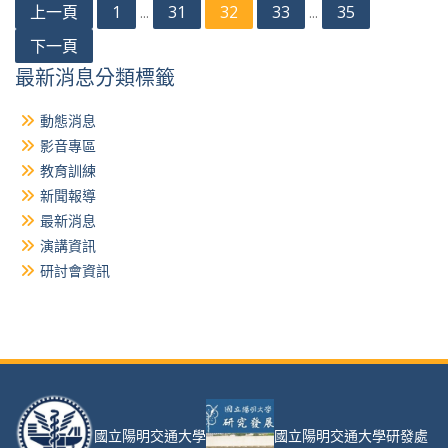
文
上一頁
1
31
32
33
35
...
...
章
下一頁
分
最新消息分類標籤
頁
動態消息
影音專區
教育訓練
新聞報導
最新消息
演講資訊
研討會資訊
國立陽明交通大學
國立陽明交通大學研發處