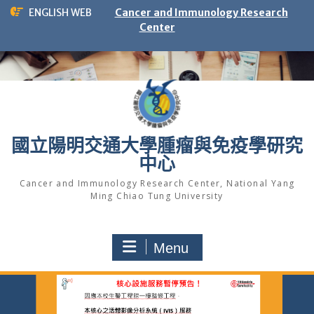
Skip
ENGLISH WEB
Cancer and Immunology Research
to
Center
content
國立陽明交通大學腫瘤與免疫學研究
中心
Cancer and Immunology Research Center, National Yang
Ming Chiao Tung University
Menu