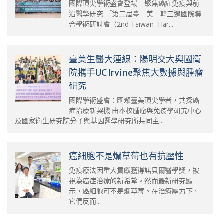
國際頂尖學術盛會登場 聚焦癌症免疫與前
沿醫學研究 「第二屆臺－美－韓三邊國際聯
合學術研討會（2nd Taiwan–Har...
臺美生醫大連線：陽明交大與國衛
院攜手UC Irvine聚焦大數據與腫瘤
研究
國際學術盛會：匯聚臺美頂尖學者，共探癌
症治療新契機 由本校腫瘤與免疫學研究中心
及國家衛生研究院分子與基因醫學研究所共同主...
癌細胞不是爛草莓也有抗壓性
免疫療法因重大貢獻獲得諾貝爾醫學獎，被
視為癌症治療的新希望。然而最新研究顯
示，癌細胞可不是爛草莓。在治療壓力下，
它們反而...