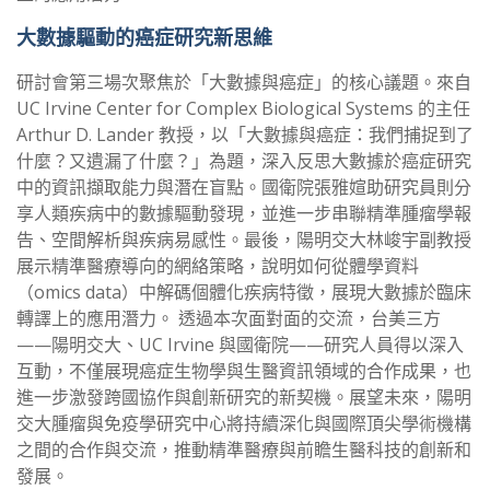
大數據驅動的癌症研究新思維
研討會第三場次聚焦於「大數據與癌症」的核心議題。來自
UC Irvine Center for Complex Biological Systems 的主任
Arthur D. Lander 教授，以「大數據與癌症：我們捕捉到了
什麼？又遺漏了什麼？」為題，深入反思大數據於癌症研究
中的資訊擷取能力與潛在盲點。國衛院張雅媗助研究員則分
享人類疾病中的數據驅動發現，並進一步串聯精準腫瘤學報
告、空間解析與疾病易感性。最後，陽明交大林峻宇副教授
展示精準醫療導向的網絡策略，說明如何從體學資料
（omics data）中解碼個體化疾病特徵，展現大數據於臨床
轉譯上的應用潛力。 透過本次面對面的交流，台美三方
——陽明交大、UC Irvine 與國衛院——研究人員得以深入
互動，不僅展現癌症生物學與生醫資訊領域的合作成果，也
進一步激發跨國協作與創新研究的新契機。展望未來，陽明
交大腫瘤與免疫學研究中心將持續深化與國際頂尖學術機構
之間的合作與交流，推動精準醫療與前瞻生醫科技的創新和
發展。