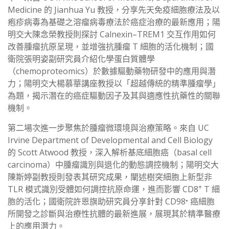
Medicine 的 Jianhua Yu 教授，分享先天免疫細胞療法及以
疱疹病毒為基礎之溶瘤病毒療法於癌症治療的最新應用；陽
明交大陳念榮教授則探討 Calnexin–TREM1 交互作用如何
改善腫瘤抗原呈現，並增強抗腫瘤 T 細胞的活化機制；國
衛院張明姿副研究員介紹化學蛋白質體學
（chemoproteomics）於數據驅動藥物研發中的應用與潛
力；陽明交大楊慕華講座教授以「超越傳統的精準腫瘤學」
為題，揭示潛在的癌症驅動因子及其與適應性抗藥性的關聯
機制。
第二場次進一步聚焦於腫瘤微環境與治療策略。來自 UC
Irvine Department of Developmental and Cell Biology
的 Scott Atwood 教授，深入解析基底細胞癌（basal cell
carcinoma）中腫瘤識別與退化的動態調控機制；陽明交大
陳斯婷副教授則發表其研究成果，闡述樹突細胞上新型非
+
TLR 模式識別受體如何調控抗原命運，進而影響 CD8
T 細
胞的活化；國衛院許恩旗助研究員分享針對 CD98⁺ 癌細胞
所開發之診斷與治療性抗體的最新進展，展現其於精準醫療
上的應用潛力。