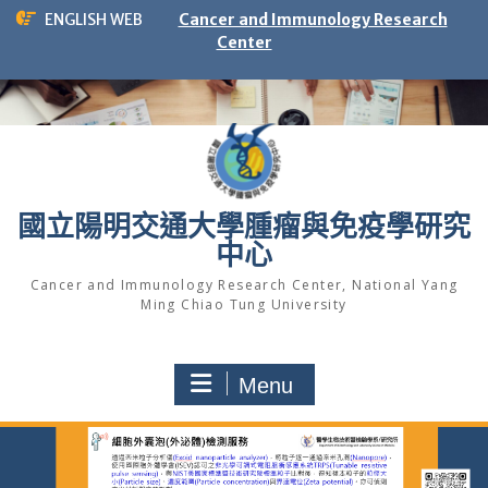
Skip
ENGLISH WEB
Cancer and Immunology Research
to
Center
content
國立陽明交通大學腫瘤與免疫學研究
中心
Cancer and Immunology Research Center, National Yang
Ming Chiao Tung University
Menu