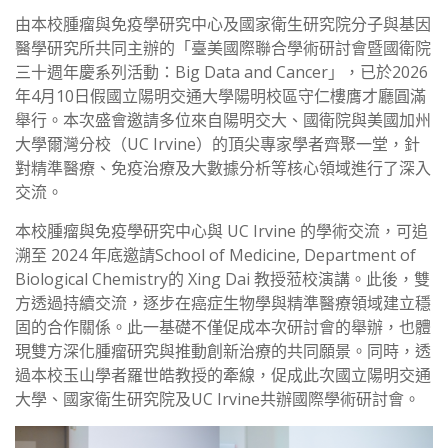
由本校腫瘤與免疫學研究中心及國家衛生研究院分子與基因
醫學研究所共同主辦的「臺美國際聯合學術研討會暨國衛院
三十週年慶系列活動：Big Data and Cancer」，已於2026
年4月10日假國立陽明交通大學陽明校區守仁樓膺才廳圓滿
舉行。本次盛會邀請多位來自陽明交大、國衛院與美國加州
大學爾灣分校（UC Irvine）的頂尖專家學者齊聚一堂，針
對精準醫療、免疫治療及大數據分析等核心領域進行了深入
交流。
本校腫瘤與免疫學研究中心與 UC Irvine 的學術交流，可追
溯至 2024 年底邀請School of Medicine, Department of
Biological Chemistry的 Xing Dai 教授蒞校演講。此後，雙
方透過持續交流，逐步在癌症生物學與精準醫療領域建立穩
固的合作關係。此一基礎不僅促成本次研討會的舉辦，也體
現雙方深化腫瘤研究與推動創新治療的共同願景。同時，透
過本校玉山學者羅世皓教授的牽線，促成此次國立陽明交通
大學、國家衛生研究院及UC Irvine共辦國際學術研討會。