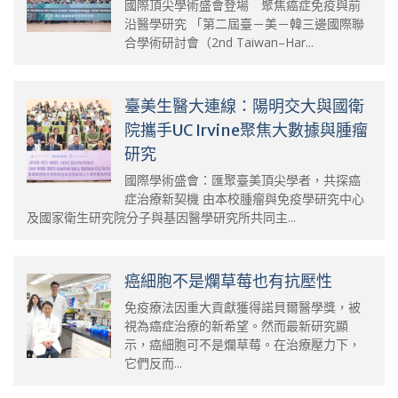
國際頂尖學術盛會登場 聚焦癌症免疫與前
沿醫學研究 「第二屆臺－美－韓三邊國際聯
合學術研討會（2nd Taiwan–Har...
臺美生醫大連線：陽明交大與國衛
院攜手UC Irvine聚焦大數據與腫瘤
研究
國際學術盛會：匯聚臺美頂尖學者，共探癌
症治療新契機 由本校腫瘤與免疫學研究中心
及國家衛生研究院分子與基因醫學研究所共同主...
癌細胞不是爛草莓也有抗壓性
免疫療法因重大貢獻獲得諾貝爾醫學獎，被
視為癌症治療的新希望。然而最新研究顯
示，癌細胞可不是爛草莓。在治療壓力下，
它們反而...