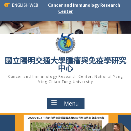
Skip
ENGLISH WEB
Cancer and Immunology Research
to
Center
content
國立陽明交通大學腫瘤與免疫學研究
中心
Cancer and Immunology Research Center, National Yang
Ming Chiao Tung University
Menu