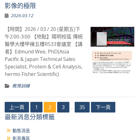
影像的極限
2026-03-12
【時間】2026 / 03 / 20 (星期五)下
午2:00-3:00 【地點】陽明校區 傳統
醫學大樓甲棟五樓R533會議室 【講
者】Edmund Wee, PhD(Asia
Pacific & Japan Technical Sales
Specialist, Protein & Cell Analysis,
hermo Fisher Scientific)
教育訓練
文
上一頁
1
2
3
35
下一頁
...
章
最新消息分類標籤
分
動態消息
頁
影音專區