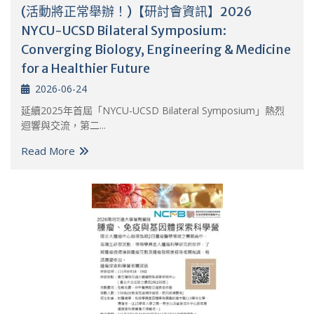
(活動將正常舉辦！)【研討會資訊】2026
NYCU-UCSD Bilateral Symposium:
Converging Biology, Engineering & Medicine
for a Healthier Future
2026-06-24
延續2025年首屆「NYCU-UCSD Bilateral Symposium」熱烈
迴響與交流，第二...
Read More