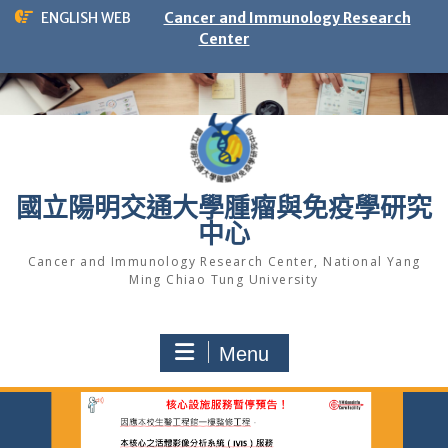
Skip
ENGLISH WEB
Cancer and Immunology Research
to
Center
content
國立陽明交通大學腫瘤與免疫學研究
中心
Cancer and Immunology Research Center, National Yang
Ming Chiao Tung University
Menu