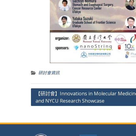
研討會資訊
文
【研討會】Innovations in Molecular Medicin
and NYCU Research Showcase
章
導
覽