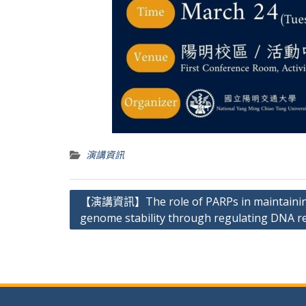
演講資訊
文
【演講資訊】The role of PARPs in maintaini
genome stability through regulating DNA r
章
導
覽