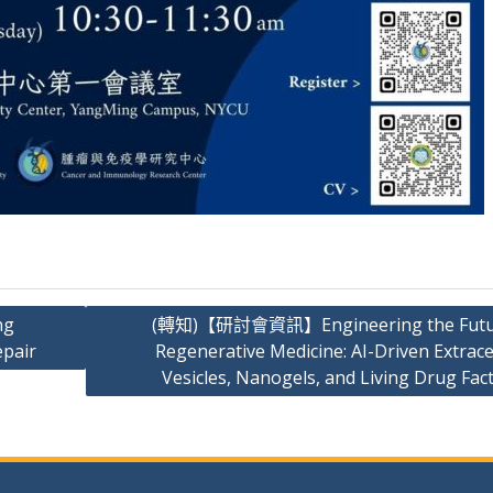
ng
(轉知)【研討會資訊】Engineering the Futur
epair
Regenerative Medicine: AI-Driven Extrace
Vesicles, Nanogels, and Living Drug Fac