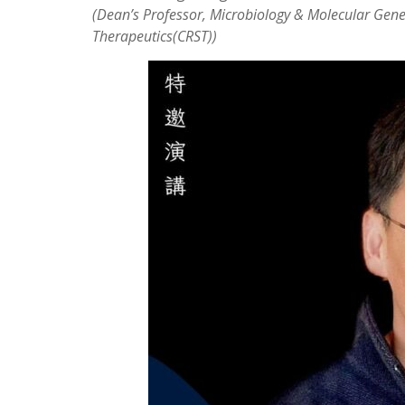
(Dean’s Professor, Microbiology & Molecular Geneti
Therapeutics(CRST))