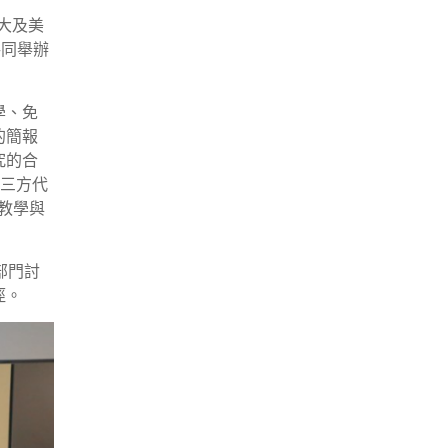
交大及美
共同舉辦
學、免
的簡報
究的合
。三方代
教學與
部門討
徑。