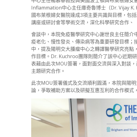
中心主任楊慕華教授與美國波士頓與布萊根婦女醫院的免疫學家和
Inflammation中心主任庫奇魯博士（Dr. Vi
國布萊根婦女醫院達成3項主要共識與目標，包括
講座或研討會等學術交流，深化科學研究合作、
會談中，本院免疫醫學研究中心謝世良主任簡介
疫老化、慢性發炎、傳染病等為重要研發目標；
中，提及陽明交大腫瘤中心之轉譯醫學研究亮點，
作目標。Dr. Kuchroo團隊則簡介了該中
表藉由此次MOU簽署，面對面交流與深入對談
主題研究合作。
此次MOU簽署儀式及交流順利圓滿，本院與陽明
論，爭取補助方案以及研擬互惠互利的合作模式