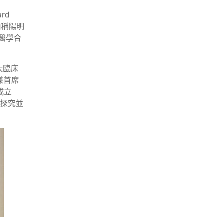
rd
（簡稱陽明
醫學合
大臨床
兼首席
成立
標為探究並