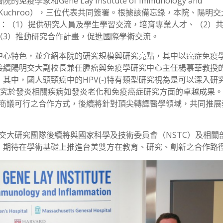
Gene Lay Institute of Immunology and
jay K. Kuchroo），三位代表共同簽署。根據該備忘錄，本院、陽明
：（1）提供研究人員及學生學習交流，培育專業人才、（2）
（3）推動研究合作計畫，促進國際學術交流。
中心特色，並介紹本院的研究規模與研究亮點，其中以癌症免疫
接續陽明交大副校長兼任腫瘤與免疫學研究中心主任楊慕華教授
其中，國人頭頸癌中的HPV(-)特有類型研究視為是可以深入研
心近期研究於發炎相關疾病如發炎老化和免疫癌症研究方面的卓越成果
，商議可行之合作方式，後續將針對頂尖轉譯醫學領域，共同推展
交大研究團隊後續將與國家科學及技術委員會（NSTC）及相關
，期待在學術基礎上推進台美雙方在教育、研究、創新之合作路