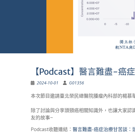
【Podcast】醫言難盡-
2024-10-01
G01356
本次節目邀請臺北榮民總醫院腫瘤內科部的楊慕
除了討論與分享頭頸癌相關知識外，也讓大家認
友的故事~
Podcast收聽連結：
醫言難盡-癌症治療甘苦談：