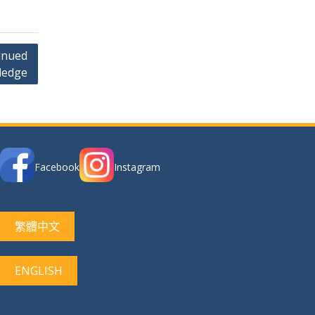
nued
ledge
Facebook
Instagram
繁體中文
ENGLISH