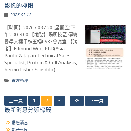
影像的極限
2026-03-12
【時間】2026 / 03 / 20 (星期五)下
午2:00-3:00 【地點】陽明校區 傳統
醫學大樓甲棟五樓R533會議室 【講
者】Edmund Wee, PhD(Asia
Pacific & Japan Technical Sales
Specialist, Protein & Cell Analysis,
hermo Fisher Scientific)
教育訓練
文
上一頁
1
2
3
35
下一頁
...
章
最新消息分類標籤
分
動態消息
頁
影音專區