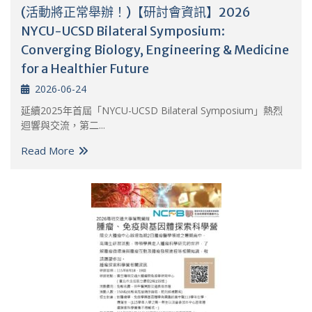
(活動將正常舉辦！)【研討會資訊】2026
NYCU-UCSD Bilateral Symposium:
Converging Biology, Engineering & Medicine
for a Healthier Future
2026-06-24
延續2025年首屆「NYCU-UCSD Bilateral Symposium」熱烈
迴響與交流，第二...
Read More