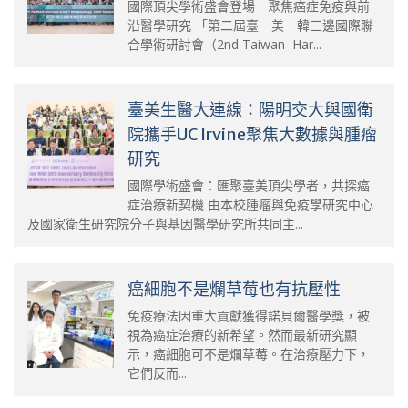
國際頂尖學術盛會登場 聚焦癌症免疫與前
沿醫學研究 「第二屆臺－美－韓三邊國際聯
合學術研討會（2nd Taiwan–Har...
臺美生醫大連線：陽明交大與國衛
院攜手UC Irvine聚焦大數據與腫瘤
研究
國際學術盛會：匯聚臺美頂尖學者，共探癌
症治療新契機 由本校腫瘤與免疫學研究中心
及國家衛生研究院分子與基因醫學研究所共同主...
癌細胞不是爛草莓也有抗壓性
免疫療法因重大貢獻獲得諾貝爾醫學獎，被
視為癌症治療的新希望。然而最新研究顯
示，癌細胞可不是爛草莓。在治療壓力下，
它們反而...