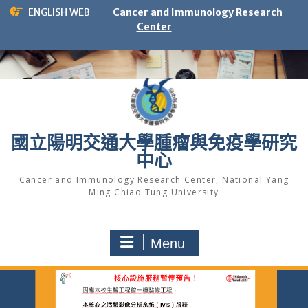
Skip
ENGLISH WEB
Cancer and Immunology Research
to
Center
content
國立陽明交通大學腫瘤與免疫學研究
中心
Cancer and Immunology Research Center, National Yang
Ming Chiao Tung University
Menu