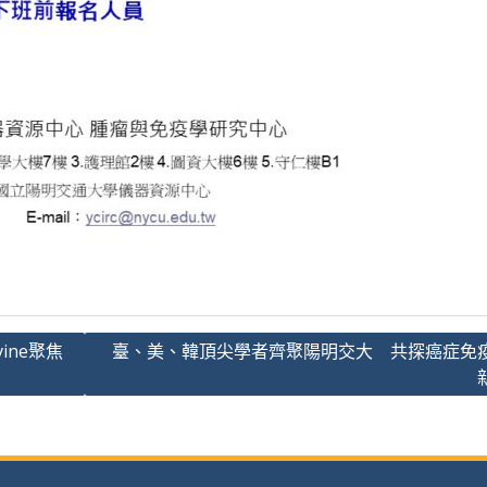
ine聚焦
臺、美、韓頂尖學者齊聚陽明交大 共探癌症免