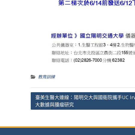
教育訓練
文
臺美生醫大連線：陽明交大與國衛院攜手UC Irv
大數據與腫瘤研究
章
導
覽